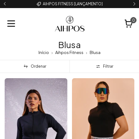
AIHPOS FITNESS [LANÇAMENTO]
0
Blusa
Início
Aihpos Fitness
Blusa
Ordenar
Filtrar