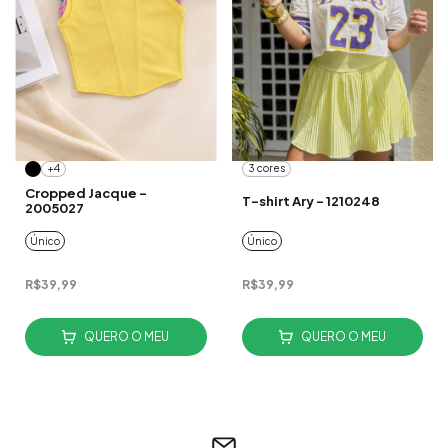
+4
3 cores
Cropped Jacque -
T-shirt Ary - 1210248
2005027
Único
Único
R$39,99
R$39,99
QUERO O MEU
QUERO O MEU