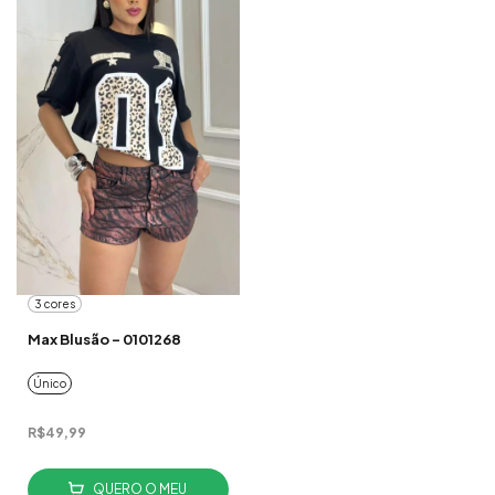
3 cores
Max Blusão - 0101268
Único
R$49,99
QUERO O MEU