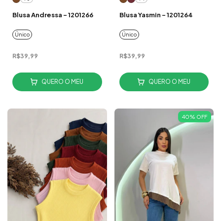
Blusa Andressa - 1201266
Blusa Yasmin - 1201264
Único
Único
R$39,99
R$39,99
QUERO O MEU
QUERO O MEU
40
%
OFF