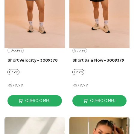
10 cores
5 cores
Short Velocity - 3009378
Short Saia Flow - 3009379
Único
Único
R$79,99
R$79,99
QUERO O MEU
QUERO O MEU