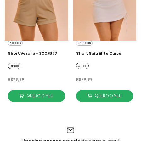
6 cores
12 cores
Short Verona - 3009377
Short Saia Elite Curve
Único
Único
R$79,99
R$79,99
QUERO O MEU
QUERO O MEU
Receba nossas novidades por e-mail