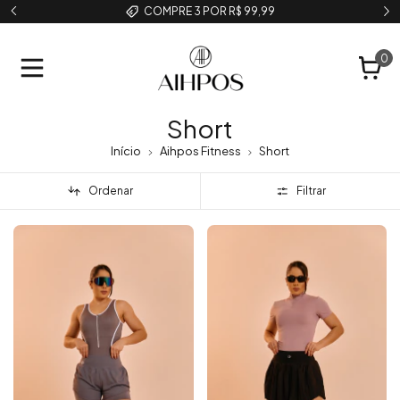
COMPRE 3 POR R$ 99,99
0
Short
Início
Aihpos Fitness
Short
Ordenar
Filtrar