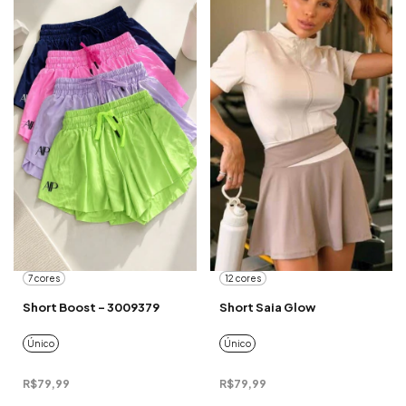
7 cores
12 cores
Short Boost - 3009379
Short Saia Glow
Único
Único
R$79,99
R$79,99