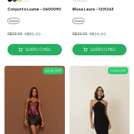
Conjunto Luane - 0600090
Blusa Laura - 1201263
Único
Único
R$119,99
R$50,00
R$39,99
R$20,00
QUERO O MEU
QUERO O MEU
60
%
OFF
70
%
OFF