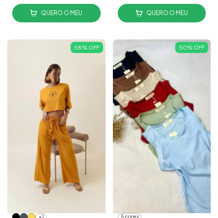
QUERO O MEU
QUERO O MEU
58
%
OFF
50
%
OFF
+1
5 cores