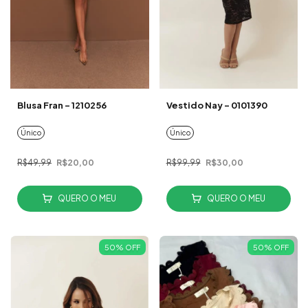
Blusa Fran - 1210256
Vestido Nay - 0101390
Único
Único
R$49,99
R$20,00
R$99,99
R$30,00
QUERO O MEU
QUERO O MEU
50
%
OFF
50
%
OFF