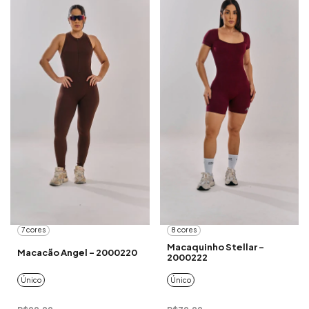
7 cores
8 cores
Macaquinho Stellar -
Macacão Angel - 2000220
2000222
Único
Único