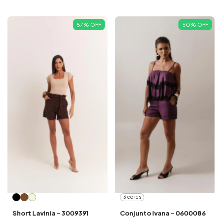
57
%
OFF
50
%
OFF
3 cores
Short Lavinia - 3009391
Conjunto Ivana - 0600086