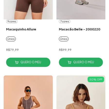
9 cores
7 cores
Macaquinho Allure
Macacão Belle - 2000220
Único
Único
R$79,99
R$99,99
QUERO O MEU
QUERO O MEU
50
%
OFF