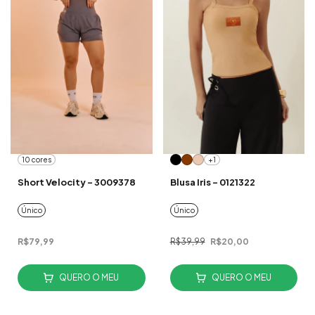
10 cores
+1
Short Velocity - 3009378
Blusa Iris - 0121322
Único
Único
R$79,99
R$39,99
R$20,00
QUERO O MEU
QUERO O MEU