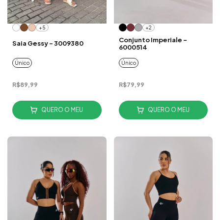
+5
+2
Conjunto Imperiale -
Saia Gessy - 3009380
6000514
Único
Único
R$89,99
R$79,99
QUERO O MEU
QUERO O MEU