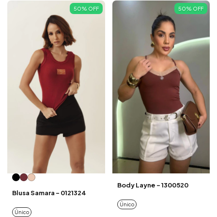
50
%
OFF
50
%
OFF
Body Layne - 1300520
Blusa Samara - 0121324
Único
Único