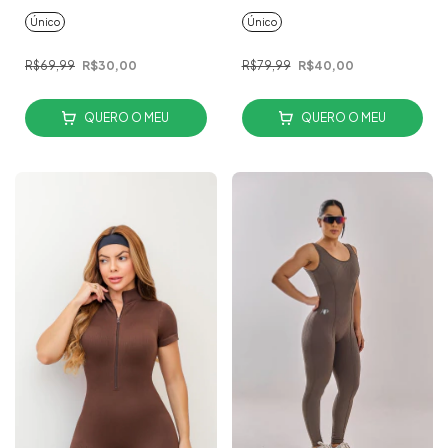
Único
Único
R$69,99
R$30,00
R$79,99
R$40,00
QUERO O MEU
QUERO O MEU