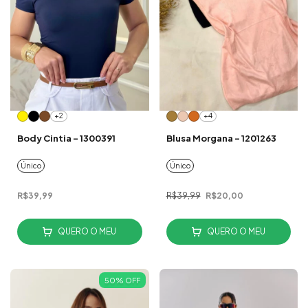
+2
+4
Body Cintia - 1300391
Blusa Morgana - 1201263
Único
Único
R$39,99
R$39,99
R$20,00
QUERO O MEU
QUERO O MEU
50
%
OFF