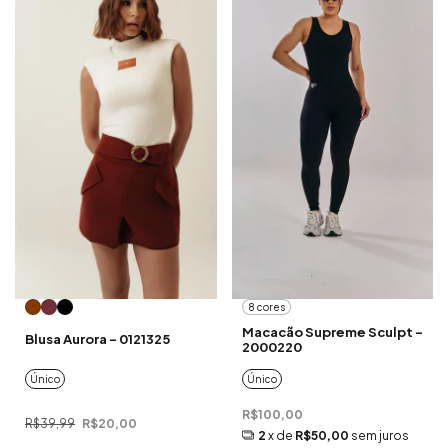
8 cores
Macacão Supreme Sculpt -
Blusa Aurora - 0121325
2000220
Único
Único
R$100,00
R$39,99
R$20,00
2
x de
R$50,00
sem juros