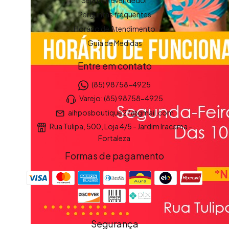
Seja um revendedor
Perguntas frequentes
Horário de Atendimento
Guia de Medidas
Entre em contato
(85) 98758-4925
Varejo: (85) 98758-4925
aihposboutique27@gmail.com
Rua Tulipa, 500, Loja 4/5 - Jardim Iracema -
Fortaleza
Formas de pagamento
Segurança