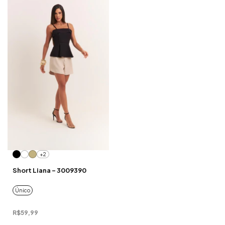
+2
Short Liana - 3009390
Único
R$59,99