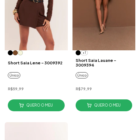
+1
Short Saia Lauane -
Short Saia Lene - 3009392
3009394
Único
Único
R$59,99
R$79,99
QUERO O MEU
QUERO O MEU