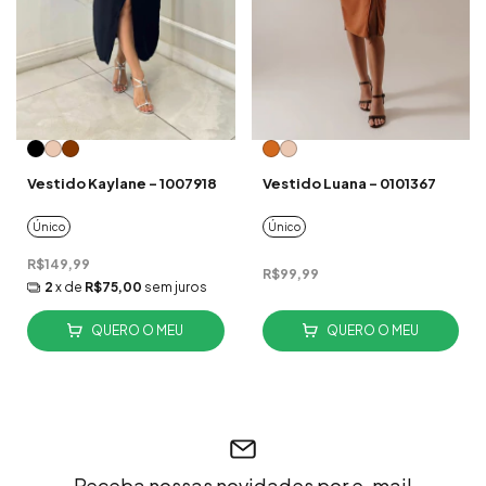
Vestido Kaylane - 1007918
Vestido Luana - 0101367
Único
Único
R$149,99
R$99,99
2
x de
R$75,00
sem juros
QUERO O MEU
QUERO O MEU
Receba nossas novidades por e-mail