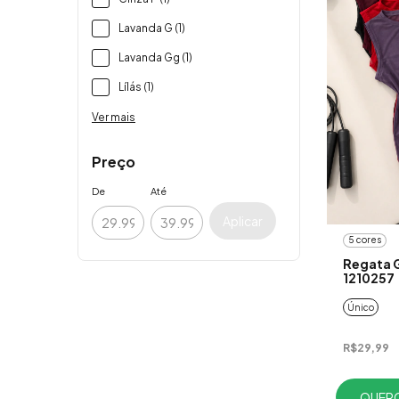
Lavanda G (1)
Lavanda Gg (1)
Lílás (1)
Ver mais
Preço
De
Até
Aplicar
5 cores
Regata G
1210257
Único
R$29,99
QUERO