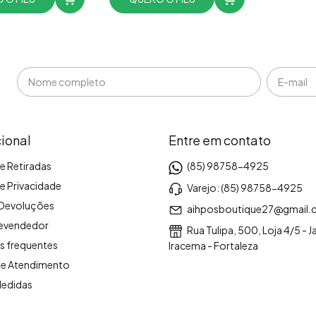
cional
Entre em contato
e Retiradas
(85) 98758-4925
de Privacidade
Varejo: (85) 98758-4925
 Devoluções
aihposboutique27@gmail
revendedor
Rua Tulipa, 500, Loja 4/5 - 
s frequentes
Iracema - Fortaleza
de Atendimento
Medidas