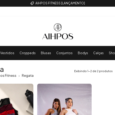
AIHPOS FITNESS [LANÇAMENTO]
Vestidos
Croppeds
Blusas
Conjuntos
Bodys
Calças
Sho
a
Exibindo 1-2 de 2 produtos
os Fitness
Regata