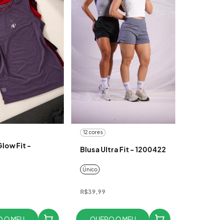
12 cores
low Fit -
Blusa Ultra Fit - 1200422
Único
R$39,99
 O MEU
QUERO O MEU