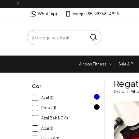
WhatsApp
Varejo: (85) 98758-4925
Aihpos Fitness
Sale AIP
Regat
Cor
Início
Aihp
Azul (1)
Preto (1)
Azul Bebê G (1)
Açai (1)
Cinza P (1)