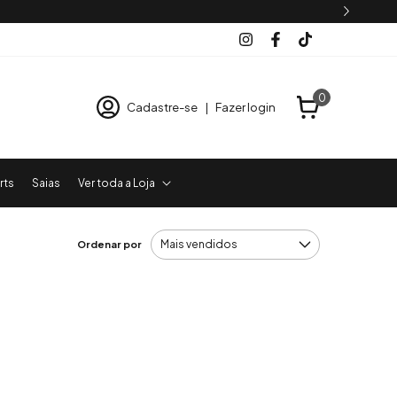
0
Cadastre-se
|
Fazer login
rts
Saias
Ver toda a Loja
Ordenar por