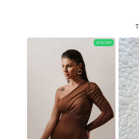
T
57
%
OFF