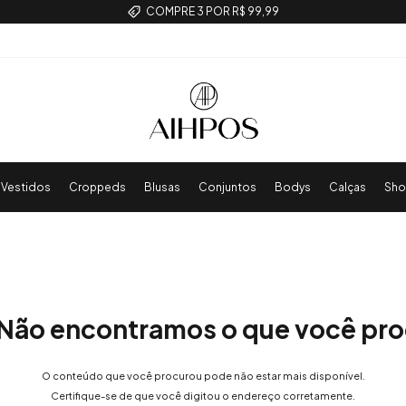
COMPRE 3 POR R$ 99,99
Vestidos
Croppeds
Blusas
Conjuntos
Bodys
Calças
Sho
Não encontramos o que você pr
O conteúdo que você procurou pode não estar mais disponível.
Certifique-se de que você digitou o endereço corretamente.