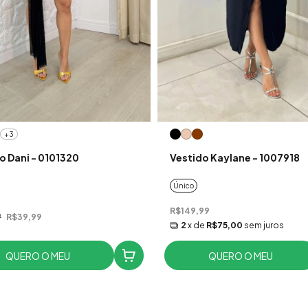
+3
o Dani - 0101320
Vestido Kaylane - 1007918
Único
R$149,99
9
R$39,99
2
x de
R$75,00
sem juros
QUERO O MEU
QUERO O MEU