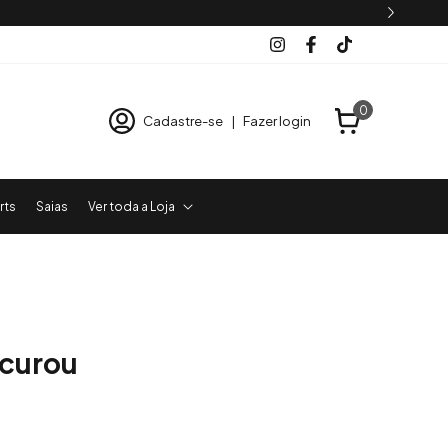
0
Cadastre-se
|
Fazer login
rts
Saias
Ver toda a Loja
ocurou