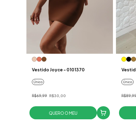
Vestido Joyce - 0101370
Vestid
Único
Único
R$69,99
R$30,00
R$89,9
QUERO O MEU