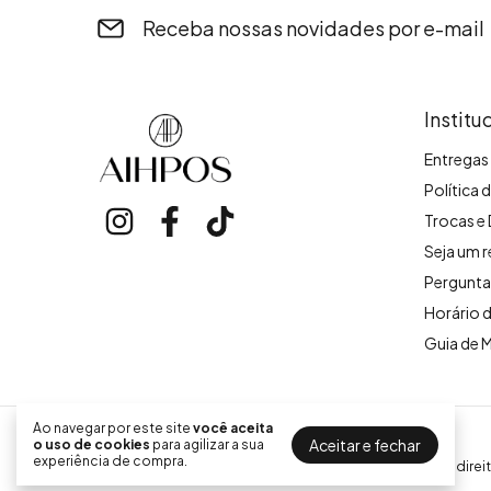
Receba nossas novidades por e-mail
Institu
Entregas 
Política 
Trocas e
Seja um 
Pergunta
Horário 
Guia de 
Ao navegar por este site
você aceita
Aihpos Boutique
Aceitar e fechar
o uso de cookies
para agilizar a sua
experiência de compra.
©2026. Aihpos Boutique - 31048746000107. Todos os direit