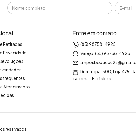
cional
Entre em contato
e Retiradas
(85) 98758-4925
de Privacidade
Varejo: (85) 98758-4925
 Devoluções
aihposboutique27@gmail
revendedor
Rua Tulipa, 500, Loja 4/5 - 
s frequentes
Iracema - Fortaleza
de Atendimento
Medidas
os reservados.