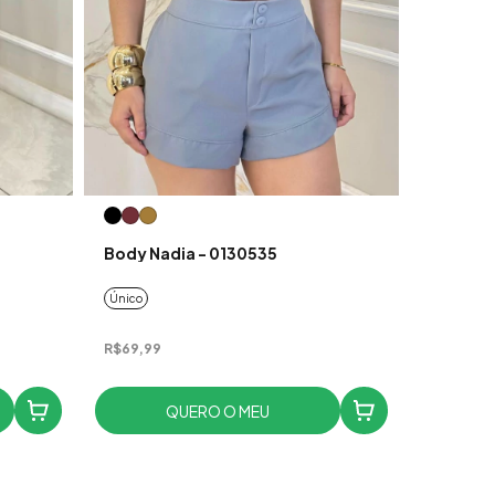
Body Nadia - 0130535
Único
R$69,99
QUERO O MEU