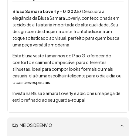
Blusa Samara Loverly - 0120237
Descubra a
elegância da Blusa Samara Loverly, confeccionada em
tecido de alfaiataria importada de alta qualidade. Seu
design com destaque na parte frontal adiciona um
toque sofisticado ao visual, perfeito para quem busca
uma peça versátil e moderna.
Esta blusa veste tamanhos do P ao G, oferecendo
conforto e caimento impecável para diferentes
silhuetas. Ideal para compor looks formais ou mais
casuais, ela é uma escolha inteligente para o dia a dia ou
ocasiões especiais.
Invista na Blusa Samara Loverly e adicione uma peça de
estilo refinado ao seu guarda-roupa!
MEIOS DE ENVIO
Alterar CEP