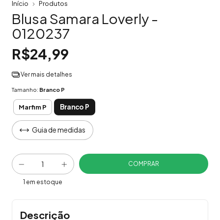
Início
Produtos
Blusa Samara Loverly -
0120237
R$24,99
Ver mais detalhes
Tamanho:
Branco P
Branco P
Marfim P
Guia de medidas
1
em estoque
Descrição