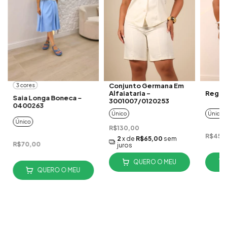
Conjunto Germana Em
3 cores
Alfaiataria -
Regat
Saia Longa Boneca -
3001007/0120253
0400263
Único
Único
Único
R$130,00
R$45,
2
x de
R$65,00
sem
R$70,00
juros
QUERO O MEU
QUERO O MEU