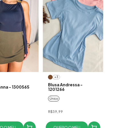
+3
Blusa Andressa -
nna - 1300565
1201266
Único
R$39,99
O O MEU
QUERO O MEU