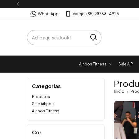
WhatsApp
Varejo: (85) 98758-4925
Aihpos Fitness
Sale AIP
Produ
Categorias
Início
Pro
Produtos
Sale Aihpos
Aihpos Fitness
Cor