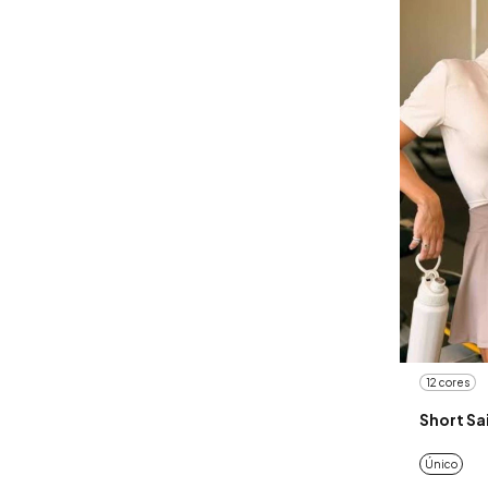
12 cores
Short Sa
Único