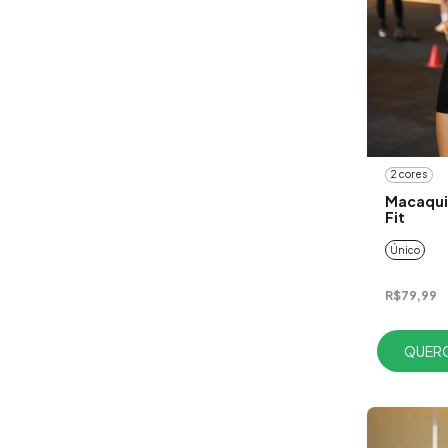
2 cores
Macaqui
Fit
Único
R$79,99
QUERO