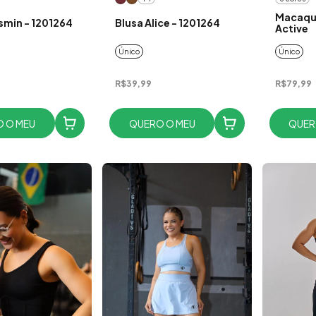
Macaqui
smin - 1201264
Blusa Alice - 1201264
Active
Único
Único
R$39,99
R$79,99
 O MEU
QUERO O MEU
QUER