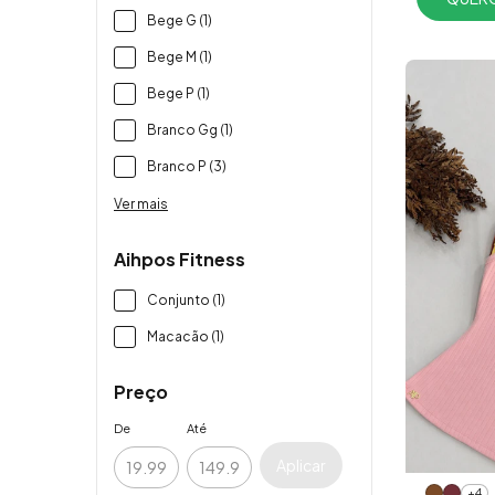
Bege G (1)
Bege M (1)
Bege P (1)
Branco Gg (1)
Branco P (3)
Ver mais
Aihpos Fitness
Conjunto (1)
Macacão (1)
Preço
De
Até
Aplicar
+4