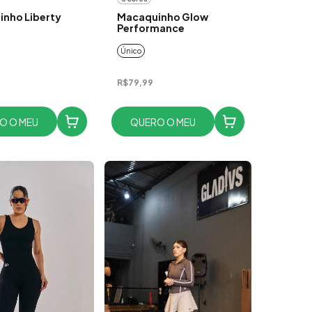
nho Liberty
Macaquinho Glow
Performance
Único
R$79,99
O O MEU
QUERO O MEU