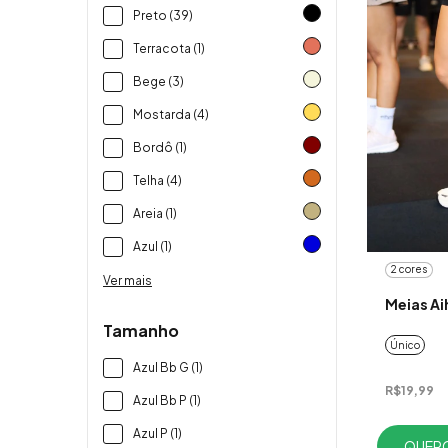
Preto (39)
Terracota (1)
Bege (3)
Mostarda (4)
Bordô (1)
Telha (4)
Areia (1)
Azul (1)
2 cores
Ver mais
Meias A
Tamanho
Único
Azul Bb G (1)
R$19,99
Azul Bb P (1)
Azul P (1)
QUERO