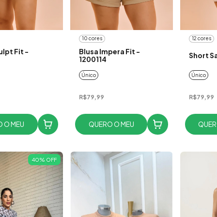
10 cores
12 cores
lpt Fit -
Blusa Impera Fit -
Short Sa
1200114
Único
Único
R$79,99
R$79,99
 O MEU
QUERO O MEU
QUER
40
%
OFF