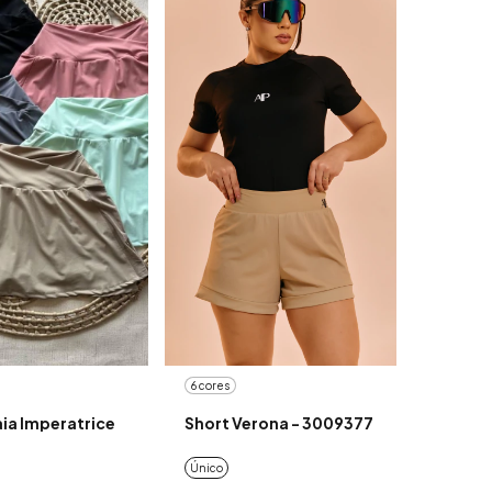
6 cores
aia Imperatrice
Short Verona - 3009377
Único