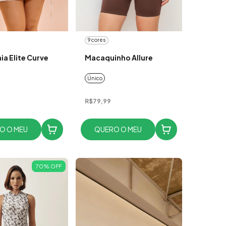
9 cores
ia Elite Curve
Macaquinho Allure
Único
R$79,99
O O MEU
QUERO O MEU
70
%
OFF