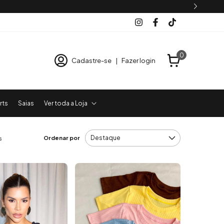
0
Cadastre-se
|
Fazer login
rts
Saias
Ver toda a Loja
Ordenar por
s