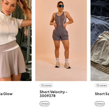
10 cores
10 cores
Short Velocity -
ia Glow
Short S
3009378
Único
Único