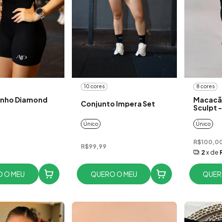
10 cores
8 cores
nho Diamond
Macacã
Conjunto Impera Set
Sculpt 
Único
Único
R$100,0
R$99,99
2
x de
 O MEU
QUERO O MEU
QUER