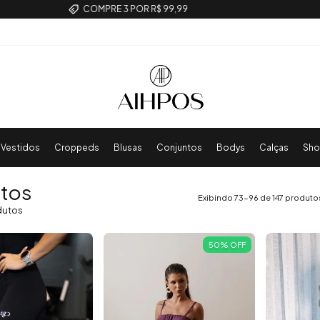
AIHPOS FITNESS [LANÇAMENTO]
Vestidos
Croppeds
Blusas
Conjuntos
Bodys
Calças
Sho
tos
Exibindo 73-96 de 147 produto
dutos
50
%
OFF