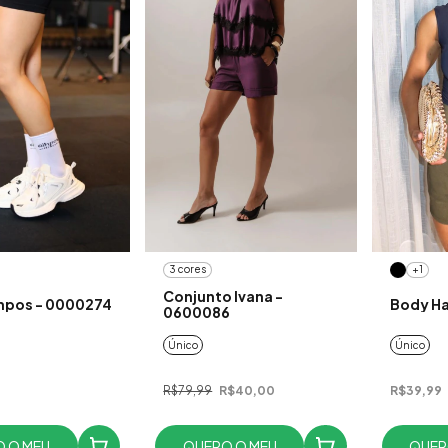
3 cores
+1
Conjunto Ivana -
ihpos - 0000274
Body Ha
0600086
Único
Único
R$79,99
R$40,00
R$39,99
 O MEU
QUERO O MEU
QUER