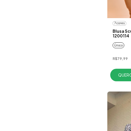
7 cores
Blusa Scu
1200114
Único
R$79,99
QUERO