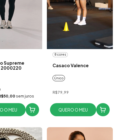
8 cores
o Supreme
Casaco Valence
- 2000220
Único
0
R$79,99
R$50,00
sem juros
O O MEU
QUERO O MEU