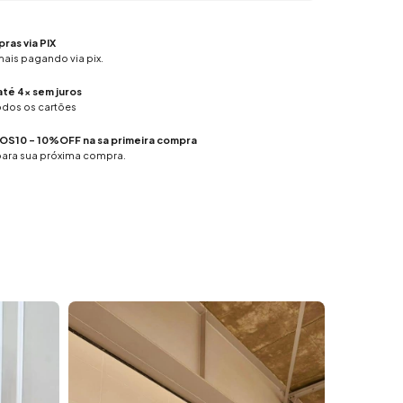
as via PIX
is pagando via pix.
até 4x sem juros
odos os cartões
S10 - 10%OFF na sa primeira compra
ara sua próxima compra.