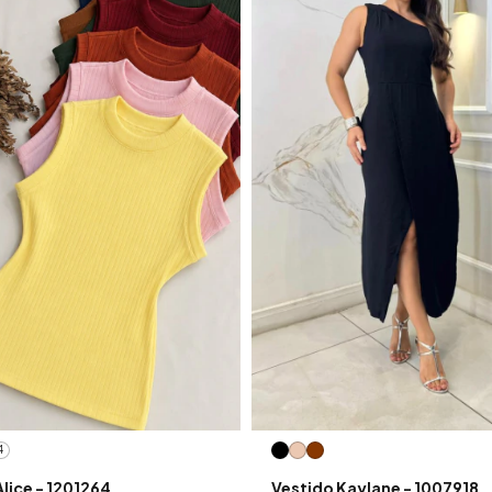
4
Alice - 1201264
Vestido Kaylane - 1007918