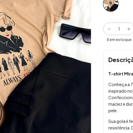
4
em estoque
Descriç
T-shirt Mir
Conheça a
T
inspirado no
Confecciona
maciez e dur
pele.
Sua gola é f
resistência.