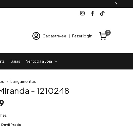
0
Cadastre-se
|
Fazer login
rts
Saias
Ver toda a Loja
os
Lançamentos
 Miranda - 1210248
9
lhes
 Devil Prada