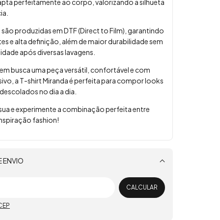
dapta perfeitamente ao corpo, valorizando a silhueta
ia.
são produzidas em DTF (Direct to Film), garantindo
tes e alta definição, além de maior durabilidade sem
lidade após diversas lavagens.
uem busca uma peça versátil, confortável e com
sivo, a T-shirt Miranda é perfeita para compor looks
escolados no dia a dia.
 sua e experimente a combinação perfeita entre
inspiração fashion!
E ENVIO
Alterar CEP
CALCULAR
CEP