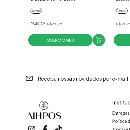
Único
Único
R$49,99
R$29,99
R$39,9
QUERO O MEU
Receba nossas novidades por e-mail
Institu
Entregas 
Política 
Trocas e