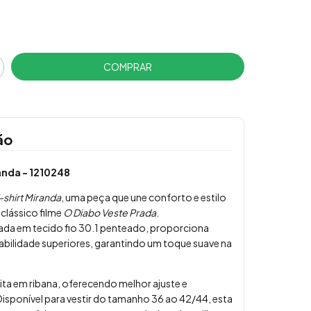
ão
anda - 1210248
-shirt Miranda
, uma peça que une conforto e estilo
 clássico filme
O Diabo Veste Prada
.
da em tecido fio 30.1 penteado, proporciona
abilidade superiores, garantindo um toque suave na
eita em ribana, oferecendo melhor ajuste e
 Disponível para vestir do tamanho 36 ao 42/44, esta