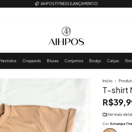
COMPRE 3 POR R$ 99,99
Vestidos
Croppeds
Blusas
Conjuntos
Bodys
Calças
Sho
Início
Produt
T-shirt
R$39,9
Ver mais deta
Cor:
Estampa The