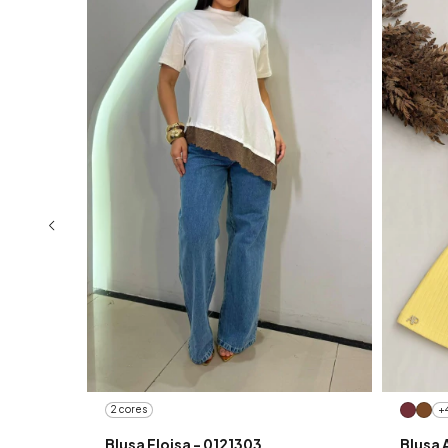
2 cores
+
Blusa Eloisa - 0121303
Blusa 