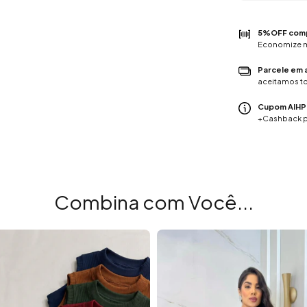
5%OFF compr
Economize ma
Parcele em 
aceitamos t
Cupom AIHPO
+Cashback p
Combina com Você...