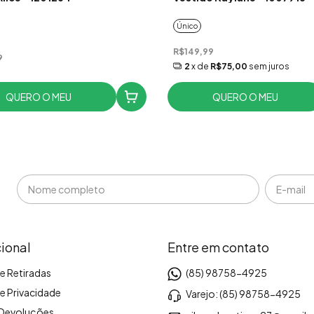
Único
R$149,99
9
2
x de
R$75,00
sem juros
QUERO O MEU
QUERO O MEU
cional
Entre em contato
e Retiradas
(85) 98758-4925
de Privacidade
Varejo: (85) 98758-4925
 Devoluções