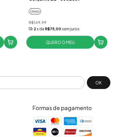
Único
Único
R$49,99
R$149,99
2
x de
R$75,00
sem juros
QUERO O MEU
Formas de pagamento