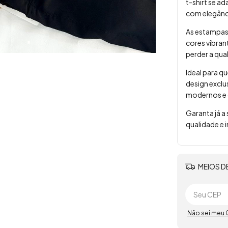
t-shirt se a
com elegânc
As estampas 
cores vibran
perder a qua
Ideal para q
design exclu
modernos e d
Garanta já a
qualidade e 
MEIOS D
Não sei meu 