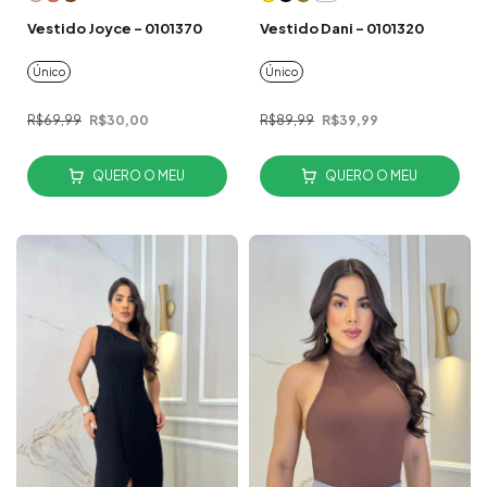
Vestido Joyce - 0101370
Vestido Dani - 0101320
Único
Único
R$69,99
R$30,00
R$89,99
R$39,99
QUERO O MEU
QUERO O MEU