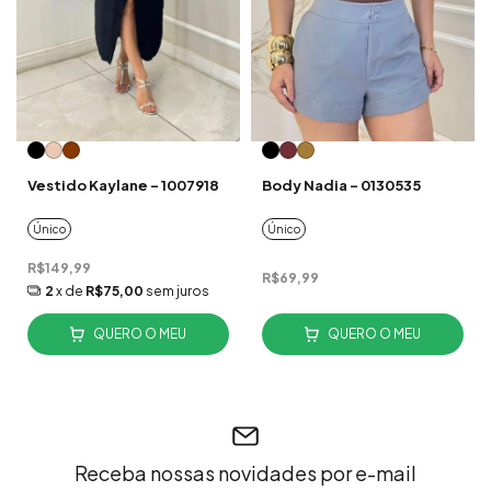
Vestido Kaylane - 1007918
Body Nadia - 0130535
Único
Único
R$149,99
R$69,99
2
x de
R$75,00
sem juros
QUERO O MEU
QUERO O MEU
Receba nossas novidades por e-mail