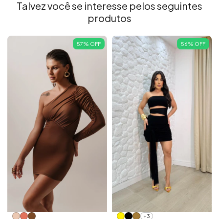
Talvez você se interesse pelos seguintes
produtos
57
%
OFF
56
%
OFF
+3