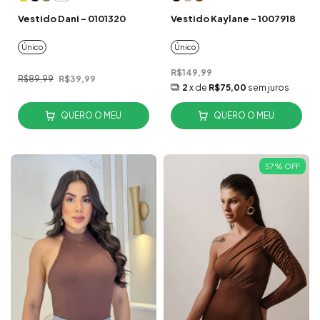
Vestido Dani - 0101320
Vestido Kaylane - 1007918
Único
Único
R$149,99
R$89,99
R$39,99
2
x de
R$75,00
sem juros
QUERO O MEU
QUERO O MEU
57
%
OFF