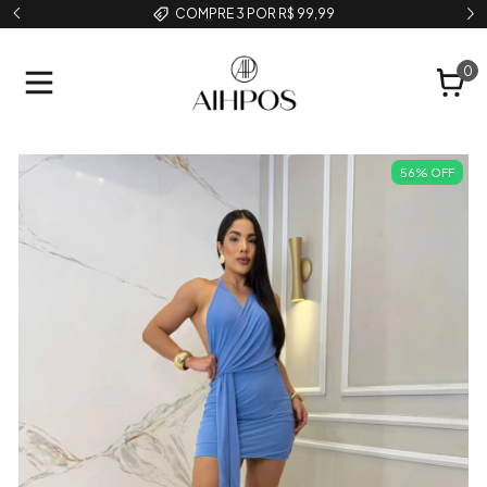
COMPRE 3 POR R$ 99,99
0
56
%
OFF