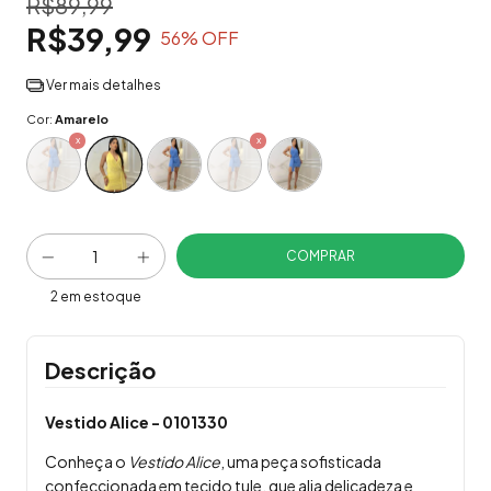
R$89,99
R$39,99
56
% OFF
Ver mais detalhes
Cor:
Amarelo
2
em estoque
Descrição
Vestido Alice - 0101330
Conheça o
Vestido Alice
, uma peça sofisticada
confeccionada em tecido tule, que alia delicadeza e