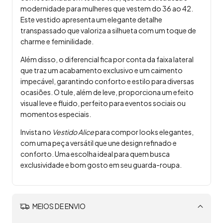
modernidade para mulheres que vestem do 36 ao 42.
Este vestido apresenta um elegante detalhe
transpassado que valoriza a silhueta com um toque de
charme e feminilidade.
Além disso, o diferencial fica por conta da faixa lateral
que traz um acabamento exclusivo e um caimento
impecável, garantindo conforto e estilo para diversas
ocasiões. O tule, além de leve, proporciona um efeito
visual leve e fluido, perfeito para eventos sociais ou
momentos especiais.
Invista no
Vestido Alice
para compor looks elegantes,
com uma peça versátil que une design refinado e
conforto. Uma escolha ideal para quem busca
exclusividade e bom gosto em seu guarda-roupa.
MEIOS DE ENVIO