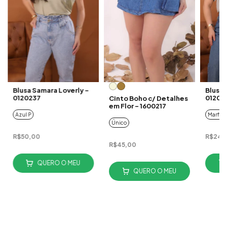
Blusa Samara Loverly -
Blusa 
0120237
01202
Cinto Boho c/ Detalhes
em Flor - 1600217
Azul P
Marfim 
Único
R$50,00
R$24,
R$45,00
QUERO O MEU
QUERO O MEU