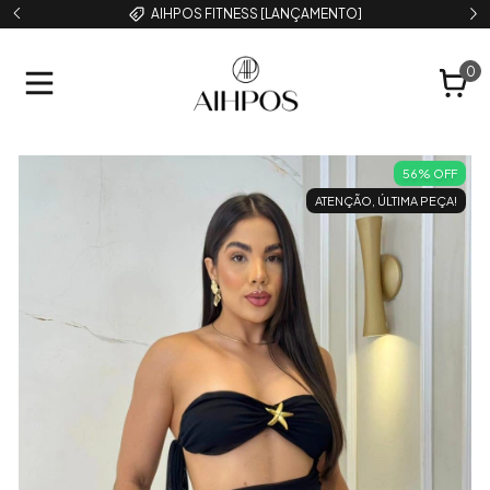
AIHPOS FITNESS [LANÇAMENTO]
0
56
%
OFF
ATENÇÃO, ÚLTIMA PEÇA!