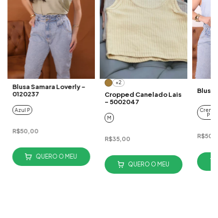
+2
Blusa Samara Loverly -
Blusa 
0120237
Cropped Canelado Lais
- 5002047
Azul P
Creme
P
M
R$50,00
R$50,
R$35,00
QUERO O MEU
QUERO O MEU