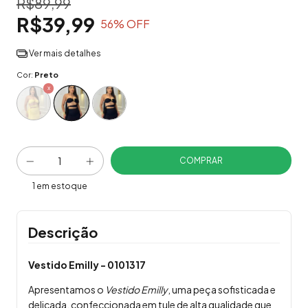
R$89,99
R$39,99
56
% OFF
Ver mais detalhes
Cor:
Preto
1
em estoque
Descrição
Vestido Emilly - 0101317
Apresentamos o
Vestido Emilly
, uma peça sofisticada e
delicada, confeccionada em tule de alta qualidade que