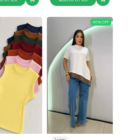
40
%
OFF
2 cores