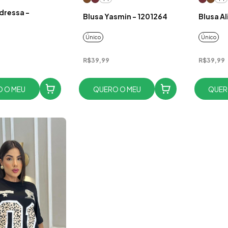
dressa -
Blusa Yasmin - 1201264
Blusa Al
Único
Único
R$39,99
R$39,99
 O MEU
QUERO O MEU
QUER