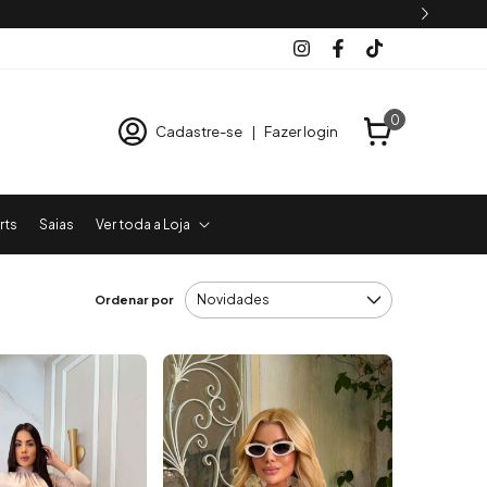
0
Cadastre-se
|
Fazer login
rts
Saias
Ver toda a Loja
Ordenar por