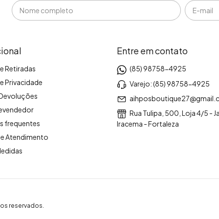
cional
Entre em contato
e Retiradas
(85) 98758-4925
de Privacidade
Varejo: (85) 98758-4925
 Devoluções
aihposboutique27@gmail
revendedor
Rua Tulipa, 500, Loja 4/5 - 
s frequentes
Iracema - Fortaleza
de Atendimento
Medidas
os reservados.