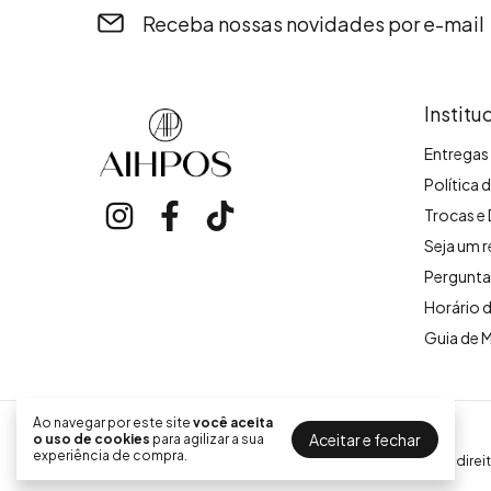
Receba nossas novidades por e-mail
Institu
Entregas 
Política 
Trocas e
Seja um 
Pergunta
Horário 
Guia de 
Ao navegar por este site
você aceita
Aihpos Boutique
Aceitar e fechar
o uso de cookies
para agilizar a sua
experiência de compra.
©2026. Aihpos Boutique - 31048746000107. Todos os direit