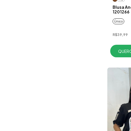
Blusa An
1201266
Único
R$39,99
QUERO