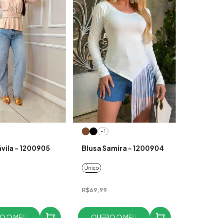
+1
ávila - 1200905
Blusa Samira - 1200904
Único
R$69,99
O O MEU
QUERO O MEU