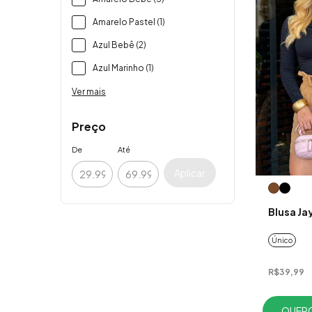
Amarelo Pastel (1)
Azul Bebê (2)
Azul Marinho (1)
Ver mais
Preço
De
Até
Aplicar
Blusa Ja
Único
R$39,99
QUERO