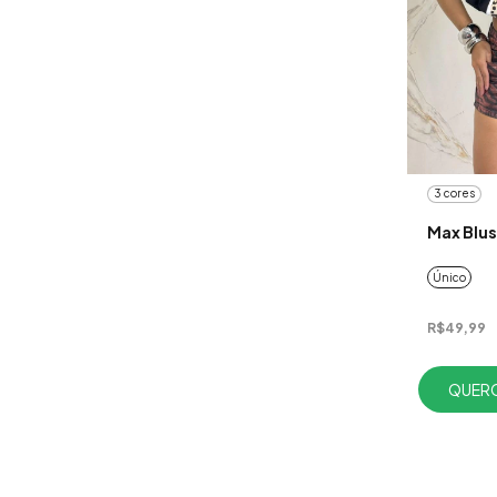
3 cores
Max Blus
Único
R$49,99
QUERO