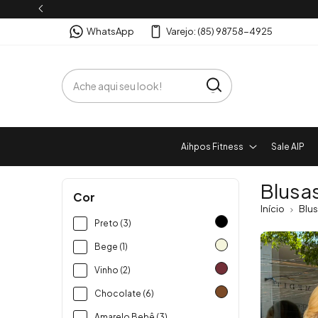
WhatsApp
Varejo: (85) 98758-4925
Aihpos Fitness
Sale AIP
Blusa
Cor
Início
Blu
Preto (3)
Bege (1)
Vinho (2)
Chocolate (6)
Amarelo Bebê (3)