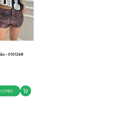
ão - 0101268
 O MEU