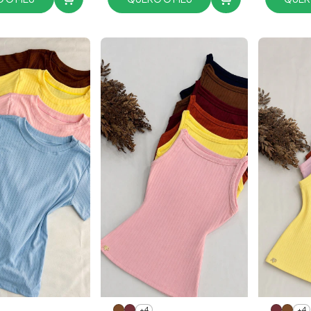
+4
+4