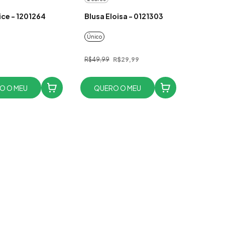
ice - 1201264
Blusa Eloisa - 0121303
Único
R$49,99
R$29,99
O O MEU
QUERO O MEU