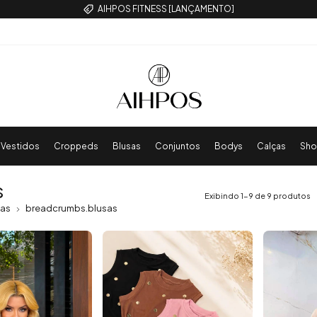
COMPRE 3 POR R$ 99,99
Vestidos
Croppeds
Blusas
Conjuntos
Bodys
Calças
Sho
s
Exibindo 1-9 de 9 produtos
sas
breadcrumbs.blusas