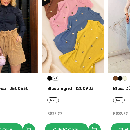
+4
ysa - 0500530
Blusa Ingrid - 1200903
Blusa D
Único
Único
R$39,99
R$59,99
 O MEU
QUERO O MEU
QUER